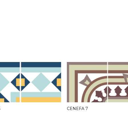
3
CENEFA 7